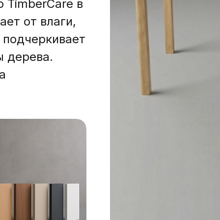
 TimberCare в
ает от влаги,
, подчеркивает
ы дерева.
та