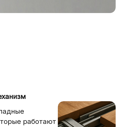
еханизм
ладные
оторые работают