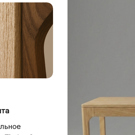
ита
льное