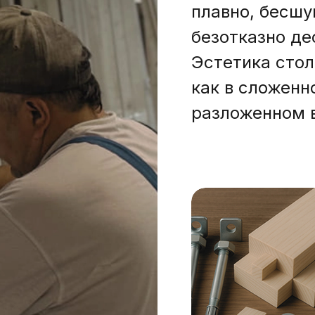
плавно, бесш
безотказно де
Эстетика стол
как в сложенно
разложенном 