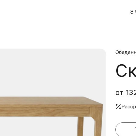
8 
Обеденн
Ск
от 13
Расср