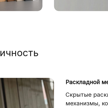
тичность
Раскладной м
Скрытые раск
механизмы, к