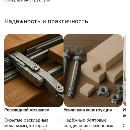
Надёжность и практичность
Раскладной механизм
Усиленная конструкция
Ин
исп
Скрытые раскладные
Надёжные болтовые
механизмы, которые
соединения в ключевых
Со