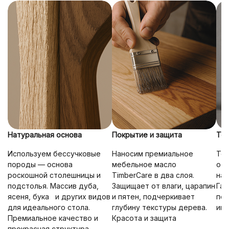
Натуральная основа
Покрытие и защита
Точ
Используем
бессучковые
Наносим
премиальное
То
породы — основа
мебельное масло
отт
роскошной столешницы и
TimberCare в два слоя.
нат
подстолья. Массив дуба,
Защищает от влаги, царапин
Гар
ясеня, бука и других видов
и пятен, подчеркивает
поп
для идеального стола.
глубину текстуры дерева.
инт
Премиальное качество и
Красота и защита
прекрасная структура