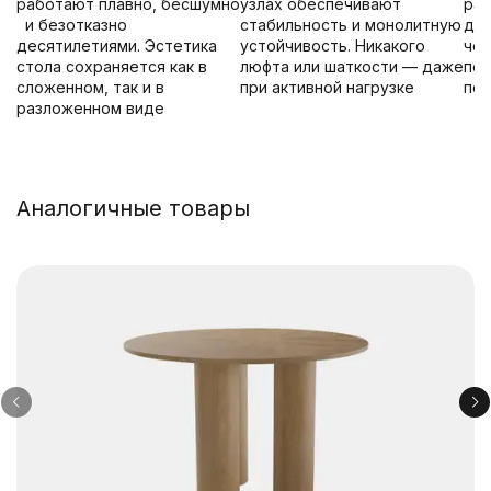
работают плавно, бесшумно
узлах обеспечивают
раз
и безотказно
стабильность и монолитную
диз
десятилетиями. Эстетика
устойчивость. Никакого
чер
стола сохраняется как в
люфта или шаткости — даже
под
сложенном, так и в
при активной нагрузке
пот
разложенном виде
Аналогичные товары