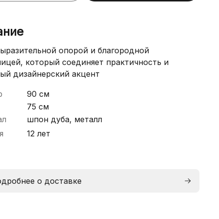
ание
выразительной опорой и благородной
ицей, который соединяет практичность и
ый дизайнерский акцент
р
90 см
75 см
ал
шпон дуба, металл
я
12 лет
дробнее о доставке