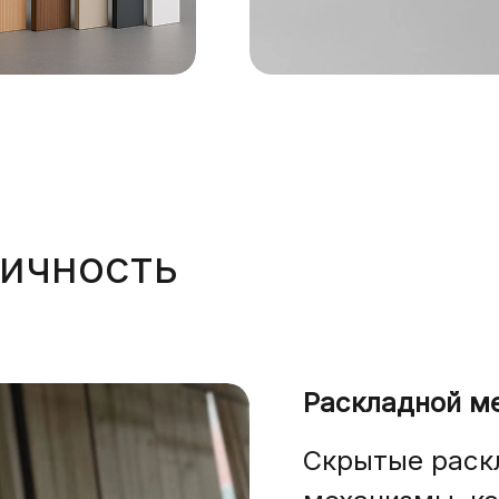
тичность
Раскладной м
Скрытые раск