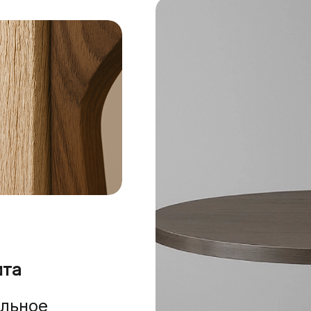
ита
льное