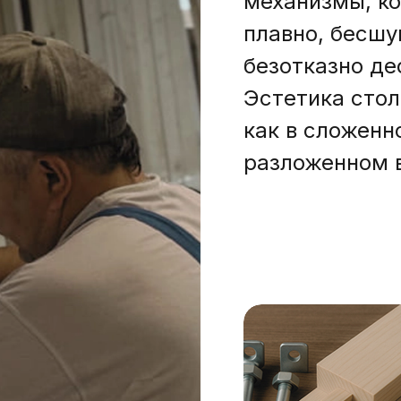
механизмы, к
плавно, бесш
безотказно де
Эстетика стол
как в сложенно
разложенном 