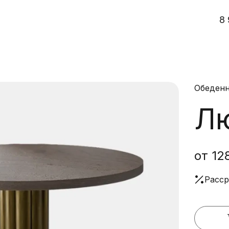
8 
Обеденн
Л
от 12
Расср