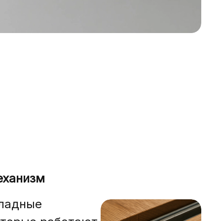
еханизм
ладные