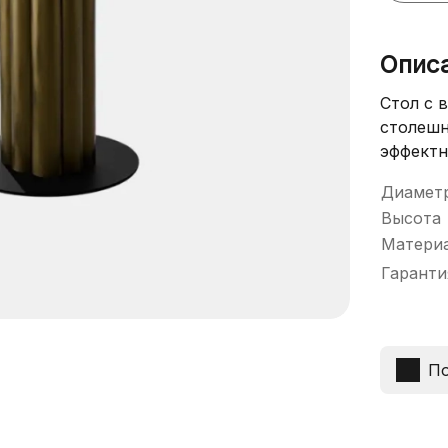
Опис
Стол с 
столешн
эффектн
Диамет
Высота
Матери
Гаранти
По