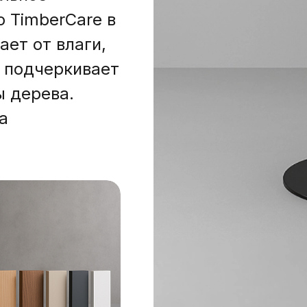
 TimberCare в
ает от влаги,
, подчеркивает
ы дерева.
та