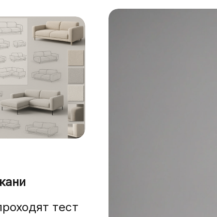
кани
проходят тест