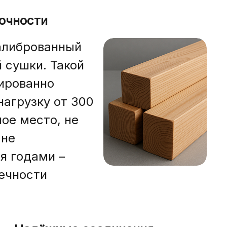
очности
алиброванный
 сушки. Такой
ированно
агрузку от 300
ное место, не
 не
я годами –
ечности