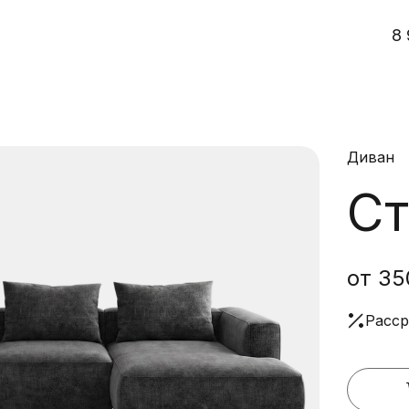
8 
Диван
Ст
от 35
Расср