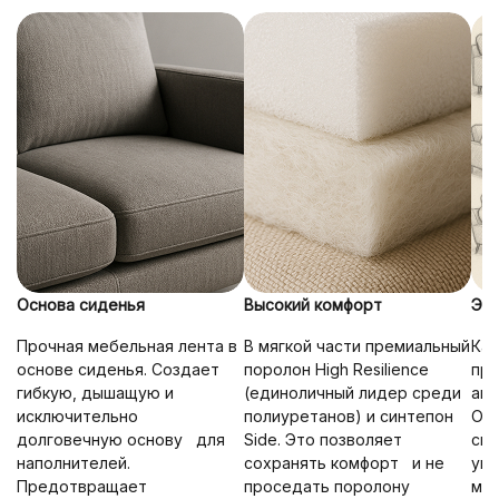
Основа сиденья
Высокий комфорт
Эрг
Прочная мебельная лента в
В мягкой части премиальный
Ка
основе сиденья. Создает
поролон High Resilience
про
гибкую, дышащую и
(единоличный лидер среди
ана
исключительно
полиуретанов) и синтепон
Опт
долговечную основу для
Side. Это позволяет
сид
наполнителей.
сохранять комфорт и не
упр
Предотвращает
проседать поролону
мак