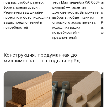
под вас: любой размер,
тест Мартиндейла (50 000+
ар
форма, конфигурация.
циклов) — гарантия
кре
Реализуем ваш дизайн-
долговечности. Вы можете
рас
проект или фото, исходя из
выбрать любые ткани из
мно
ваших предпочтений и
огромного ассортимента,
Ров
потребностей
исходя из ваших
ид
потребностей и
хо
предпочтений
Конструкция, продуманная до
миллиметра — на годы вперёд