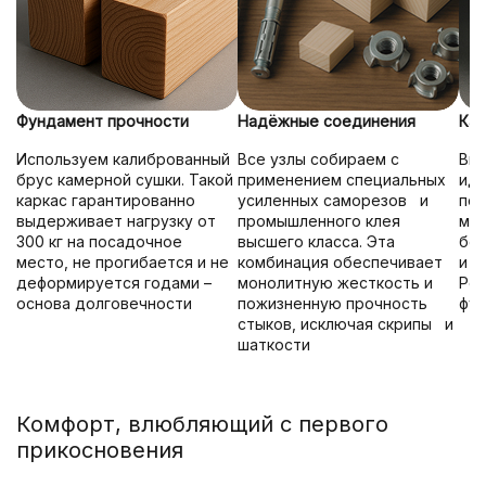
Фундамент прочности
Надёжные соединения
Кач
Используем калиброванный
Все узлы собираем с
Вни
брус камерной сушки. Такой
применением специальных
иде
каркас гарантированно
усиленных саморезов и
под
выдерживает нагрузку от
промышленного клея
мех
300 кг на посадочное
высшего класса. Эта
без
место, не прогибается и не
комбинация обеспечивает
и д
деформируется годами –
монолитную жесткость и
Рез
основа долговечности
пожизненную прочность
фун
стыков, исключая скрипы и
шаткости
Комфорт, влюбляющий с первого
прикосновения