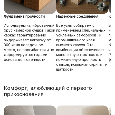
Фундамент прочности
Надёжные соединения
Кач
Используем калиброванный
Все узлы собираем с
Вни
брус камерной сушки. Такой
применением специальных
иде
каркас гарантированно
усиленных саморезов и
под
выдерживает нагрузку от
промышленного клея
мех
300 кг на посадочное
высшего класса. Эта
без
место, не прогибается и не
комбинация обеспечивает
и д
деформируется годами –
монолитную жесткость и
Рез
основа долговечности
пожизненную прочность
фун
стыков, исключая скрипы и
шаткости
Комфорт, влюбляющий с первого
прикосновения