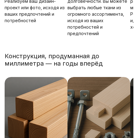
Реализуем ваш дизайн-
долговечности. Вы можете
рас
проект или фото, исходя из
выбрать любые ткани из
мно
ваших предпочтений и
огромного ассортимента,
Ров
потребностей
исходя из ваших
ид
потребностей и
хо
предпочтений
Конструкция, продуманная до
миллиметра — на годы вперёд