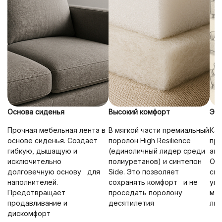
Основа сиденья
Высокий комфорт
Эрг
Прочная мебельная лента в
В мягкой части премиальный
Ка
основе сиденья. Создает
поролон High Resilience
про
гибкую, дышащую и
(единоличный лидер среди
ана
исключительно
полиуретанов) и синтепон
Опт
долговечную основу для
Side. Это позволяет
сид
наполнителей.
сохранять комфорт и не
упр
Предотвращает
проседать поролону
мак
продавливание и
десятилетия
лю
дискомфорт