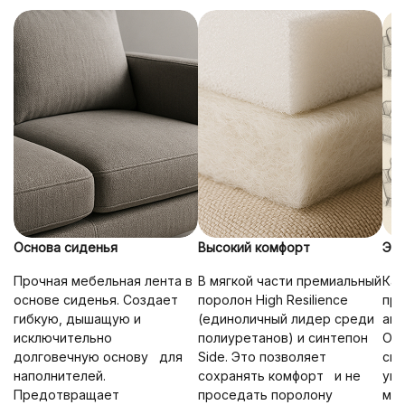
Основа сиденья
Высокий комфорт
Эрг
Прочная мебельная лента в
В мягкой части премиальный
Ка
основе сиденья. Создает
поролон High Resilience
про
гибкую, дышащую и
(единоличный лидер среди
ана
исключительно
полиуретанов) и синтепон
Опт
долговечную основу для
Side. Это позволяет
сид
наполнителей.
сохранять комфорт и не
упр
Предотвращает
проседать поролону
мак