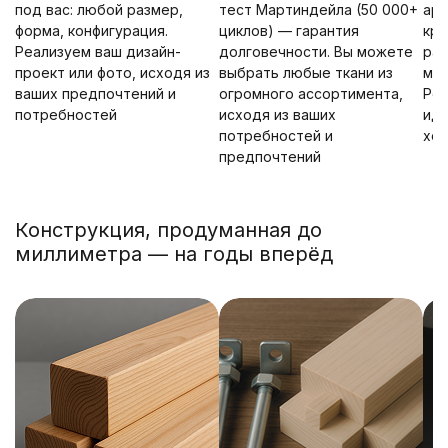
под вас: любой размер,
тест Мартиндейла (50 000+
ар
форма, конфигурация.
циклов) — гарантия
кре
Реализуем ваш дизайн-
долговечности. Вы можете
рас
проект или фото, исходя из
выбрать любые ткани из
мно
ваших предпочтений и
огромного ассортимента,
Ров
потребностей
исходя из ваших
ид
потребностей и
хо
предпочтений
Конструкция, продуманная до
миллиметра — на годы вперёд