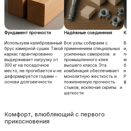
Фундамент прочности
Надёжные соединения
Кач
Используем калиброванный
Все узлы собираем с
Вни
брус камерной сушки. Такой
применением специальных
иде
каркас гарантированно
усиленных саморезов и
под
выдерживает нагрузку от
промышленного клея
мех
300 кг на посадочное
высшего класса. Эта
без
место, не прогибается и не
комбинация обеспечивает
и д
деформируется годами –
монолитную жесткость и
Рез
основа долговечности
пожизненную прочность
фун
стыков, исключая скрипы и
шаткости
Комфорт, влюбляющий с первого
прикосновения