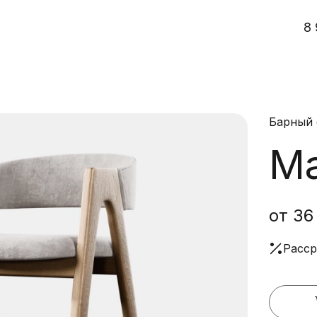
8 
Барный 
М
от 36
Расср