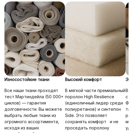
Износостойкие ткани
Высокий комфорт
Эрг
Все наши ткани проходят
В мягкой части премиальный
Вся
тест Мартиндейла (50 000+
поролон High Resilience
с у
циклов) — гарантия
(единоличный лидер среди
Фор
долговечности. Вы можете
полиуретанов) и синтепон
так
выбрать любые ткани из
Side. Это позволяет
рас
огромного ассортимента,
сохранять комфорт и не
мак
исходя из ваших
проседать поролону
удо