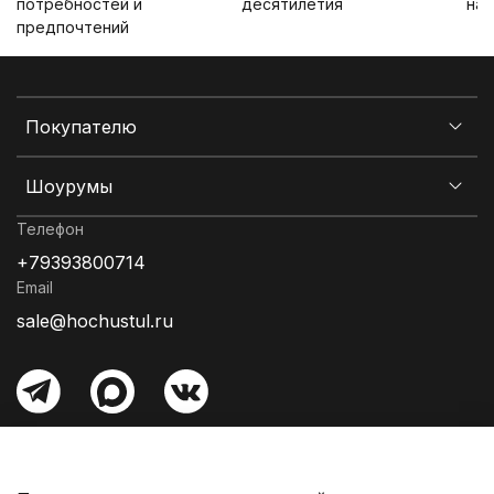
потребностей и
десятилетия
на 
предпочтений
Покупателю
Шоурумы
Телефон
+79393800714
Email
sale@hochustul.ru
Информация об оплате
Гарантия