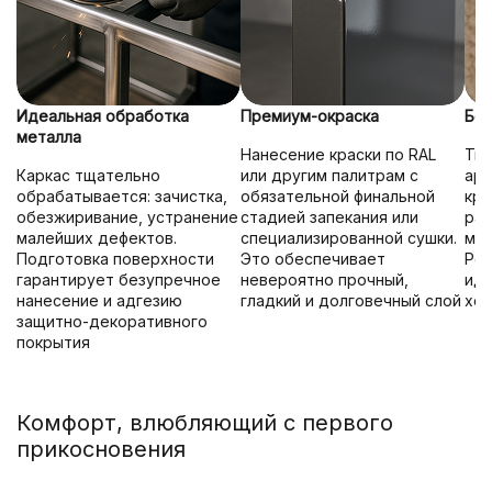
Идеальная обработка
Премиум-окраска
Без
металла
Нанесение краски по RAL
Тка
Каркас тщательно
или другим палитрам с
ар
обрабатывается: зачистка,
обязательной финальной
кре
обезжиривание, устранение
стадией запекания или
рас
малейших дефектов.
специализированной сушки.
мно
Подготовка поверхности
Это обеспечивает
Ров
гарантирует безупречное
невероятно прочный,
ид
нанесение и адгезию
гладкий и долговечный слой
хо
защитно-декоративного
покрытия
Комфорт, влюбляющий с первого
прикосновения