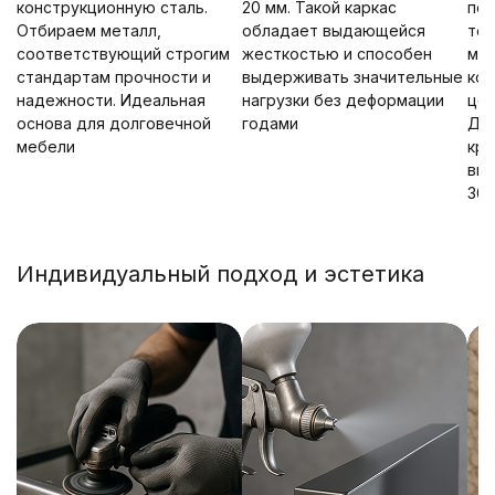
конструкционную сталь.
20 мм. Такой каркас
пол
Отбираем металл,
обладает выдающейся
тех
соответствующий строгим
жесткостью и способен
мо
стандартам прочности и
выдерживать значительные
кон
надежности. Идеальная
нагрузки без деформации
цел
основа для долговечной
годами
До
мебели
кре
выд
300
Индивидуальный подход и эстетика