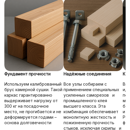
Фундамент прочности
Надёжные соединения
Кач
Используем калиброванный
Все узлы собираем с
Вни
брус камерной сушки. Такой
применением специальных
иде
каркас гарантированно
усиленных саморезов и
под
выдерживает нагрузку от
промышленного клея
мех
300 кг на посадочное
высшего класса. Эта
без
место, не прогибается и не
комбинация обеспечивает
и д
деформируется годами –
монолитную жесткость и
Рез
основа долговечности
пожизненную прочность
фун
стыков, исключая скрипы и