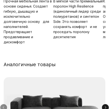
Прочная мебельная лента в
В мягкой части премиальный
Ка
основе сиденья. Создает
поролон High Resilience
про
гибкую, дышащую и
(единоличный лидер среди
ана
исключительно
полиуретанов) и синтепон
Опт
долговечную основу для
Side. Это позволяет
сид
наполнителей.
сохранять комфорт и не
упр
Предотвращает
проседать поролону
мак
продавливание и
десятилетия
лю
дискомфорт
Аналогичные товары