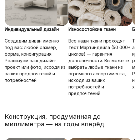
Индивидуальный дизайн
Износостойкие ткани
Без
Создадим диван именно
Все наши ткани проходят
Тка
под вас: любой размер,
тест Мартиндейла (50 000+
ар
форма, конфигурация.
циклов) — гарантия
кре
Реализуем ваш дизайн-
долговечности. Вы можете
рас
проект или фото, исходя из
выбрать любые ткани из
мно
ваших предпочтений и
огромного ассортимента,
Ров
потребностей
исходя из ваших
ид
потребностей и
хо
предпочтений
Конструкция, продуманная до
миллиметра — на годы вперёд