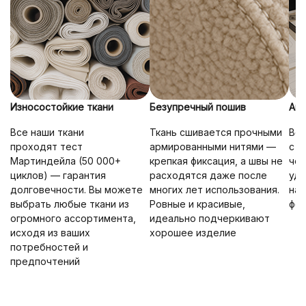
Износостойкие ткани
Безупречный пошив
Ана
Все наши ткани
Ткань сшивается прочными
Вся
проходят тест
армированными нитями —
с у
Мартиндейла (50 000+
крепкая фиксация, а швы не
чел
циклов) — гарантия
расходятся даже после
удо
долговечности. Вы можете
многих лет использования.
на 
выбрать любые ткани из
Ровные и красивые,
фор
огромного ассортимента,
идеально подчеркивают
исходя из ваших
хорошее изделие
потребностей и
предпочтений