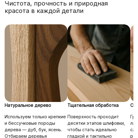
Чистота, прочность и природная
красота в каждой детали
Натуральное дерево
Тщательная обработка
Сто
Используем только крепкие
Поверхность проходит
Гру
и бессучковые породы
десятки этапов шлифовки,
лак
дерева — дуб, бук, ясень.
чтобы стать идеально
сло
Отбираем деревья
гладкой и тактильно
ро