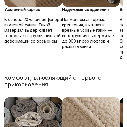
Усиленный каркас
Надёжные соединения
Выс
В основе 20-слойная фанера
Применяем анкерные
В м
камерной сушки. Такой
крепления, шип-паз и
пор
материал выдерживает
врезные усовые гайки —
(ед
огромные нагрузки, никакой
конструкция выдерживает
пол
деформации со временем
до 300 кг без люфтов и
Sid
расшатываний
сох
про
де
Комфорт, влюбляющий с первого
прикосновения