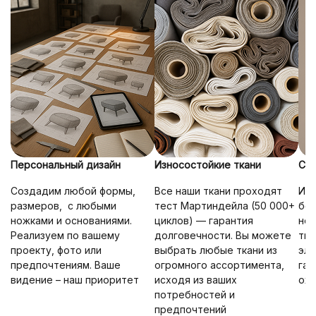
Персональный дизайн
Износостойкие ткани
Со
Создадим любой формы,
Все наши ткани проходят
Иде
размеров, с любыми
тест Мартиндейла (50 000+
без
ножками и основаниями.
циклов) — гарантия
нож
Реализуем по вашему
долговечности. Вы можете
тка
проекту, фото или
выбрать любые ткани из
эле
предпочтениям. Ваше
огромного ассортимента,
гар
видение – наш приоритет
исходя из ваших
ож
потребностей и
предпочтений