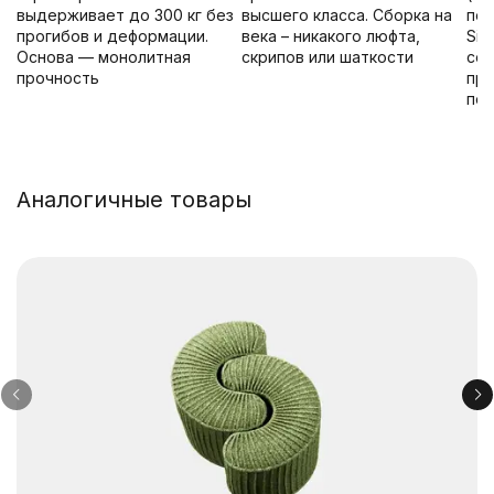
выдерживает до 300 кг без
высшего класса. Сборка на
пол
прогибов и деформации.
века – никакого люфта,
Sid
Основа — монолитная
скрипов или шаткости
сох
прочность
пр
по
Аналогичные товары