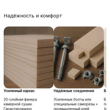
Надёжность и комфорт
Усиленный
каркас
Надёжные соединения
Выс
20-слойная фанера
Усиленные болты или
В м
камерной сушки.
специальные саморезы +
пор
Гарантированно
промышленный клей
(ед