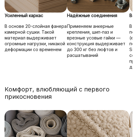
Усиленный каркас
Надёжные соединения
Выс
В основе 20-слойная фанера
Применяем анкерные
В м
камерной сушки. Такой
крепления, шип-паз и
пор
материал выдерживает
врезные усовые гайки —
(ед
огромные нагрузки, никакой
конструкция выдерживает
пол
деформации со временем
до 300 кг без люфтов и
Sid
расшатываний
сох
про
де
Комфорт, влюбляющий с первого
прикосновения