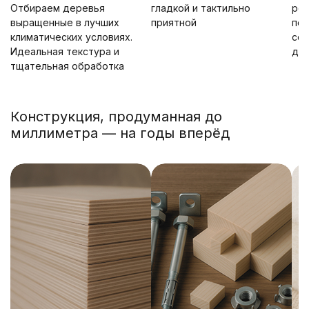
Отбираем деревья
гладкой и тактильно
ро
выращенные в лучших
приятной
пок
климатических условиях.
сох
Идеальная текстура и
до
тщательная обработка
Конструкция, продуманная до
миллиметра — на годы вперёд