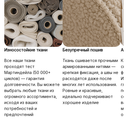
Износостойкие ткани
Безупречный пошив
Ана
Все наши ткани
Ткань сшивается прочными
Ка
проходят тест
армированными нитями —
спр
Мартиндейла (50 000+
крепкая фиксация, а швы не
физ
циклов) — гарантия
расходятся даже после
Иде
долговечности. Вы можете
многих лет использования.
глу
выбрать любые ткани из
Ровные и красивые,
по
огромного ассортимента,
идеально подчеркивают
соз
исходя из ваших
хорошее изделие
вас
потребностей и
мин
предпочтений
от